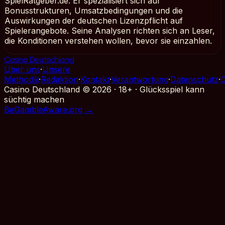
SpielRatgeber.de. Er spezialisiert sich auf
Bonusstrukturen, Umsatzbedingungen und die
Auswirkungen der deutschen Lizenzpflicht auf
Spielerangebote. Seine Analysen richten sich an Leser,
die Konditionen verstehen wollen, bevor sie einzahlen.
Casino Deutschland
Über uns
·
Unsere
Methodik
·
Redaktion
·
Kontakt
·
Verantwortung
·
Datenschutz
·
C
Casino Deutschland © 2026 · 18+ · Glücksspiel kann
süchtig machen
BeGambleAware.org →