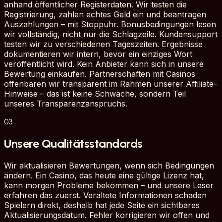
anhand öffentlicher Registerdaten. Wir testen die
Registrierung, zahlen echtes Geld ein und beantragen
Auszahlungen – mit Stoppuhr. Bonusbedingungen lesen
wir vollständig, nicht nur die Schlagzeile. Kundensupport
testen wir zu verschiedenen Tageszeiten. Ergebnisse
dokumentieren wir intern, bevor ein einziges Wort
veröffentlicht wird. Kein Anbieter kann sich in unsere
Bewertung einkaufen. Partnerschaften mit Casinos
offenbaren wir transparent im Rahmen unserer Affiliate-
Hinweise – das ist keine Schwäche, sondern Teil
unseres Transparenzanspruchs.
03
Unsere Qualitätsstandards
Wir aktualisieren Bewertungen, wenn sich Bedingungen
ändern. Ein Casino, das heute eine gültige Lizenz hat,
kann morgen Probleme bekommen – und unsere Leser
erfahren das zuerst. Veraltete Informationen schaden
Spielern direkt, deshalb hat jede Seite ein sichtbares
Aktualisierungsdatum. Fehler korrigieren wir offen und