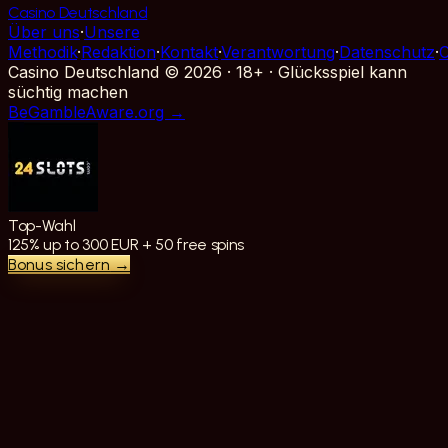
Casino Deutschland
Über uns
·
Unsere
Methodik
·
Redaktion
·
Kontakt
·
Verantwortung
·
Datenschutz
·
C
Casino Deutschland © 2026 · 18+ · Glücksspiel kann
süchtig machen
BeGambleAware.org →
Top-Wahl
125% up to 300 EUR + 50 free spins
Bonus sichern
→