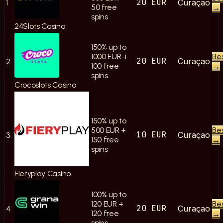
20 EUR
Curaçao
1
50 free
→
spins
24Slots Casino
150% up to
1000 EUR +
Be
20 EUR
Curaçao
2
100 free
→
spins
Crocoslots Casino
150% up to
500 EUR +
Be
10 EUR
Curaçao
3
150 free
→
spins
Fieryplay Casino
100% up to
120 EUR +
Be
20 EUR
Curaçao
4
120 free
→
spins