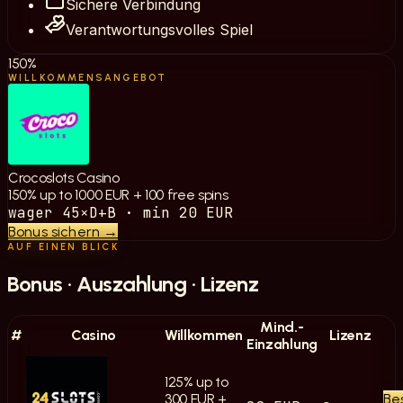
Sichere Verbindung
Verantwortungsvolles Spiel
150
%
WILLKOMMENSANGEBOT
Crocoslots Casino
150% up to 1000 EUR + 100 free spins
wager 45×D+B · min 20 EUR
Bonus sichern
→
AUF EINEN BLICK
Bonus · Auszahlung · Lizenz
Mind.-
#
Casino
Willkommen
Lizenz
Einzahlung
125% up to
300 EUR +
Be