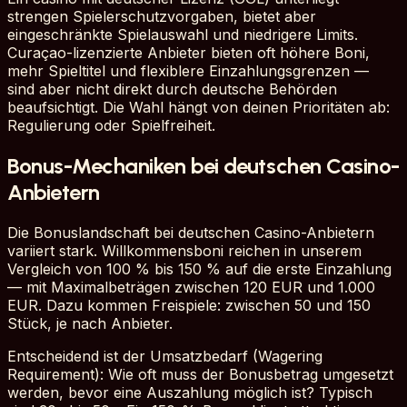
strengen Spielerschutzvorgaben, bietet aber
eingeschränkte Spielauswahl und niedrigere Limits.
Curaçao-lizenzierte Anbieter bieten oft höhere Boni,
mehr Spieltitel und flexiblere Einzahlungsgrenzen —
sind aber nicht direkt durch deutsche Behörden
beaufsichtigt. Die Wahl hängt von deinen Prioritäten ab:
Regulierung oder Spielfreiheit.
Bonus-Mechaniken bei deutschen Casino-
Anbietern
Die Bonuslandschaft bei deutschen Casino-Anbietern
variiert stark. Willkommensboni reichen in unserem
Vergleich von 100 % bis 150 % auf die erste Einzahlung
— mit Maximalbeträgen zwischen 120 EUR und 1.000
EUR. Dazu kommen Freispiele: zwischen 50 und 150
Stück, je nach Anbieter.
Entscheidend ist der Umsatzbedarf (Wagering
Requirement): Wie oft muss der Bonusbetrag umgesetzt
werden, bevor eine Auszahlung möglich ist? Typisch