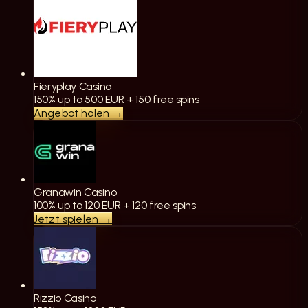
Fieryplay Casino
150% up to 500 EUR + 150 free spins
Angebot holen
→
Granawin Casino
100% up to 120 EUR + 120 free spins
Jetzt spielen
→
Rizzio Casino