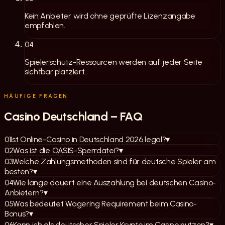
Kein Anbieter wird ohne geprüfte Lizenzangabe
empfohlen.
0
4
Spielerschutz-Ressourcen werden auf jeder Seite
sichtbar platziert.
HÄUFIGE FRAGEN
Casino Deutschland – FAQ
▾
01
Ist Online-Casino in Deutschland 2026 legal?
▾
02
Was ist die OASIS-Sperrdatei?
03
Welche Zahlungsmethoden sind für deutsche Spieler am
▾
besten?
04
Wie lange dauert eine Auszahlung bei deutschen Casino-
▾
Anbietern?
05
Was bedeutet Wagering Requirement beim Casino-
▾
Bonus?
▾
06
Kann ich als deutscher Spieler Krypto im Casino nutzen?