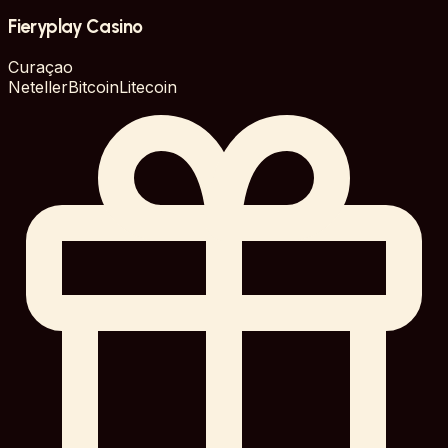
Fieryplay Casino
Curaçao
Neteller
Bitcoin
Litecoin