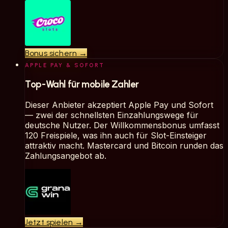
Bonus sichern
→
APPLE PAY & SOFORT
Top-Wahl für mobile Zahler
Dieser Anbieter akzeptiert Apple Pay und Sofort
— zwei der schnellsten Einzahlungswege für
deutsche Nutzer. Der Willkommensbonus umfasst
120 Freispiele, was ihn auch für Slot-Einsteiger
attraktiv macht. Mastercard und Bitcoin runden das
Zahlungsangebot ab.
Jetzt spielen
→