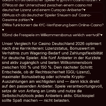
07
Was ist der Unterschied zwischen einem casino mit
▾
deutscher Lizenz und einem Curaçao-Anbieter?
08
Muss ich als deutscher Spieler Steuern auf Casino-
▾
Gewinne zahlen?
09
Wie funktioniert die KYC-Verifizierung beim Online-Casino?
▾
▾
10
Sind die Freispiele im Willkommensbonus wirklich wertvoll?
Unser Vergleich für Casino Deutschland 2026 optimiert
nach drei Kernkriterien: Lizenzstatus, Bonuswert im
Verhältnis zum Wagering-Bedarf und Zahlungsflexibilität
für deutsche Spieler. Alle fünf Anbieter in der Kurzliste
sind aktiv zugänglich und bieten Willkommensboni
zwischen 100 % und 150 %. Dein nächster Schritt:
Entscheide, ob dir Rechtssicherheit (GGL-Lizenz),
maximaler Bonusbetrag oder schnelle Krypto-
Auszahlungen am wichtigsten sind — dann klick direkt
auf den passenden Anbieter. Spiele verantwortungsvoll,
setze dir von Anfang an Limits und nutze die
Selbstschutztools jedes Anbieters aktiv. Glücksspiel
sollte Spaß machen — nicht belasten.